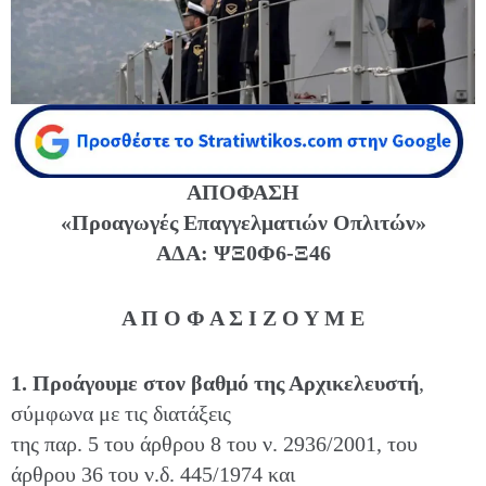
ΑΠΟΦΑΣΗ
«Προαγωγές Επαγγελματιών Οπλιτών»
ΑΔΑ: ΨΞ0Φ6-Ξ46
Α Π Ο Φ Α Σ Ι Ζ Ο Υ Μ Ε
1. Προάγουμε στον βαθμό της Αρχικελευστή
,
σύμφωνα με τις διατάξεις
της παρ. 5 του άρθρου 8 του ν. 2936/2001, του
άρθρου 36 του ν.δ. 445/1974 και