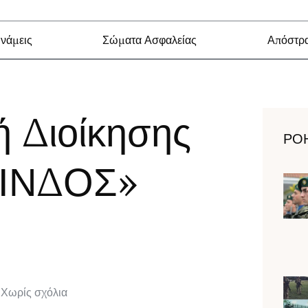
νάμεις
Σώματα Ασφαλείας
Απόστρα
ή Διοίκησης
ΡΟ
ΠΙΝΔΟΣ»
Χωρίς σχόλια