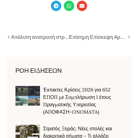
Απόλυτη ανατροπή στρατιωτικών δυνάμεων παγκοσμίως–H θέση της Ελλάδας
Επίσημη Επίσκεψη Αρχηγού Χερσαίων Δυνάμεων Βουλγαρίας–Παρακολούθησε επίδειξη από ΕΤΑΚ και 747 ETMX (ΦΩΤΟ)
ΡΟΗ ΕΙΔΗΣΕΩΝ
Έκτακτες Κρίσεις 2026 για 652
ΕΠΟΠ με Συμπλήρωση 1 έτους
Πραγματικής Υπηρεσίας
(ΑΠΟΦΑΣΗ-ONOMATA)
Στρατός Ξηράς: Νέες στολές και
διακριτικά σήματα – Τι αλλάζει