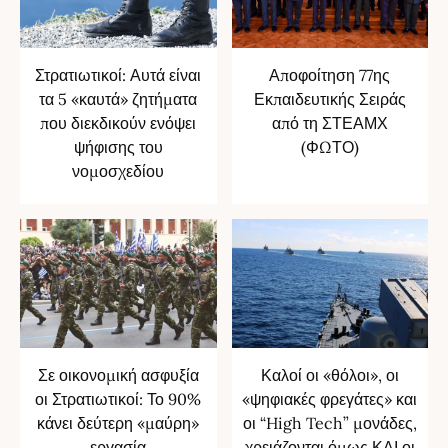
Στρατιωτικοί: Αυτά είναι
Αποφοίτηση 77ης
τα 5 «καυτά» ζητήματα
Εκπαιδευτικής Σειράς
που διεκδικούν ενόψει
από τη ΣΤΕΑΜΧ
ψήφισης του
(ΦΩΤΟ)
νομοσχεδίου
Σε οικονομική ασφυξία
Καλοί οι «θόλοι», οι
οι Στρατιωτικοί: Το 90%
«ψηφιακές φρεγάτες» και
κάνει δεύτερη «μαύρη»
οι “High Tech” μονάδες,
εργασία
χρειάζονται όμως ΚΑΙ οι