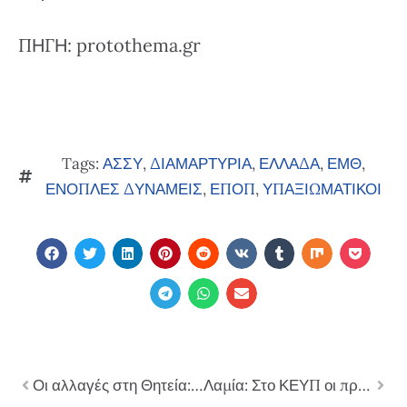
ΠΗΓΗ: protothema.gr
Tags:
ΑΣΣΥ
,
ΔΙΑΜΑΡΤΥΡΙΑ
,
ΕΛΛΑΔΑ
,
ΕΜΘ
,
ΕΝΟΠΛΕΣ ΔΥΝΑΜΕΙΣ
,
ΕΠΟΠ
,
ΥΠΑΞΙΩΜΑΤΙΚΟΙ
Οι αλλαγές στη Θητεία: Αυστηροποιούνται οι αναβολές–Αξιοποιείται η εφεδρεία–Ξεκινά η Εθελοντική Στράτευση Γυναικών
Λαμία: Στο ΚΕΥΠ οι πρώτες Εθελόντριες του Ελληνικού Στρατού το 2026–Πόσες θα ενταχθούν–Τι κερδίζουν από τη θητεία τους