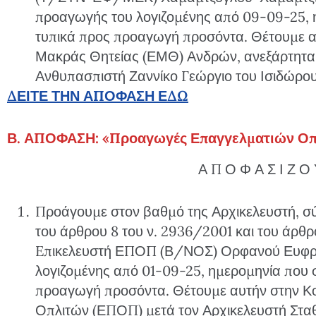
προαγωγής του λογιζομένης από 09-09-25,
τυπικά προς προαγωγή προσόντα. Θέτουμε α
Μακράς Θητείας (ΕΜΘ) Ανδρών, ανεξάρτητα α
Ανθυπασπιστή Ζαννίκο Γεώργιο του Ισιδώρου
ΔΕΙΤΕ ΤΗΝ ΑΠΟΦΑΣΗ ΕΔΩ
Β. ΑΠΟΦΑΣΗ: «Προαγωγές Επαγγελματιών Οπ
Α Π Ο Φ Α Σ Ι Ζ Ο
Προάγουμε στον βαθμό της Αρχικελευστή, σύμ
του άρθρου 8 του ν. 2936/2001 και του άρθρο
Eπικελευστή ΕΠΟΠ (Β/ΝΟΣ) Ορφανού Ευφρο
λογιζομένης από 01-09-25, ημερομηνία που
προαγωγή προσόντα. Θέτουμε αυτήν στην Κ
Οπλιτών (ΕΠΟΠ) μετά τον Αρχικελευστή Στα