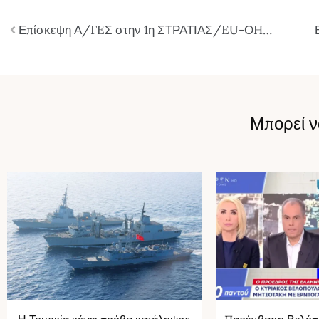
Επίσκεψη Α/ΓEΣ στην 1η ΣΤΡΑΤΙΑΣ/EU-ΟHQ «ΑΧΙΛΛΕΑΣ» (ΦΩΤΟ)
Μπορεί ν