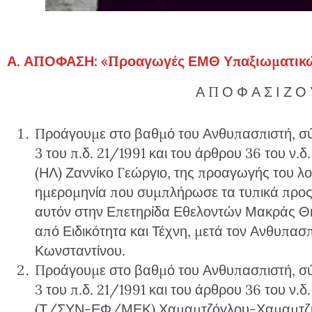
Α. ΑΠΟΦΑΣΗ: «Προαγωγές ΕΜΘ Υπαξιωματικώ
Α Π Ο Φ Α Σ Ι Ζ Ο
Προάγουμε στο βαθμό του Ανθυπασπιστή, σύ
3 του π.δ. 21/1991 και του άρθρου 36 του ν.
(ΗΛ) Ζαννίκο Γεώργιο, της προαγωγής του λ
ημερομηνία που συμπλήρωσε τα τυπικά προ
αυτόν στην Επετηρίδα Εθελοντών Μακράς Θ
από Ειδικότητα και Τέχνη, μετά τον Ανθυπα
Κωνσταντίνου.
Προάγουμε στο βαθμό του Ανθυπασπιστή, σύ
3 του π.δ. 21/1991 και του άρθρου 36 του ν.
(Τ/ΣΥΝ-ΕΦ/ΜΕΚ) Χαμαμτζόγλου-Χαμαμτζιδά