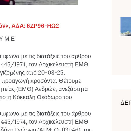
ν», ΑΔΑ: 6ΖΡ96-ΗΩ2
 Υ Μ Ε
μφωνα με τις διατάξεις του άρθρου
δ. 445/1974, τον Αρχικελευστή ΕΜΘ
ογιζομένης από 20-08-25,
ς προαγωγή προσόντα. Θέτουμε
ητείας (ΕΜΘ) Ανδρών, ανεξάρτητα
σπιστή Κόκκαλη Θεόδωρο του
ΔΕΙ
μφωνα με τις διατάξεις του άρθρου
δ. 445/1974, τον Αρχικελευστή ΕΜΘ
κη Γεώργιο (ΑΓΜ: Ο-03946), της