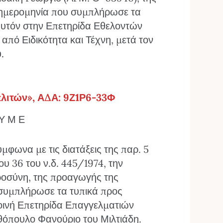
 ημερομηνία που συμπλήρωσε τα
υτόν στην Επετηρίδα Εθελοντών
πό Ειδικότητα και Τέχνη, μετά τον
.
λιτών», ΑΔΑ: 9Ζ1Ρ6-33Φ
 Υ Μ Ε
φωνα με τις διατάξεις της παρ. 5
υ 36 του ν.δ. 445/1974, την
σύνη, της προαγωγής της
 συμπλήρωσε τα τυπικά προς
οινή Επετηρίδα Επαγγελματιών
θόπουλο Φανούριο του Μιλτιάδη.