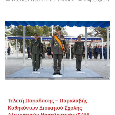
Τελετή Παράδοσης – Παραλαβής
Καθηκόντων Διοικητού Σχολής
Αξιωματικών Νοσηλευτικής (ΣΑΝ)