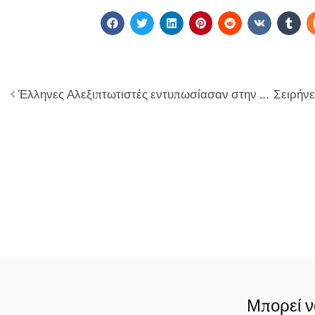
Έλληνες Αλεξιπτωτιστές εντυπωσίασαν στην πολυεθνική άσκηση «Falcon Leap – 25» (ΦΩΤΟ-ΒΙΝΤΕΟ)
Μπορεί ν