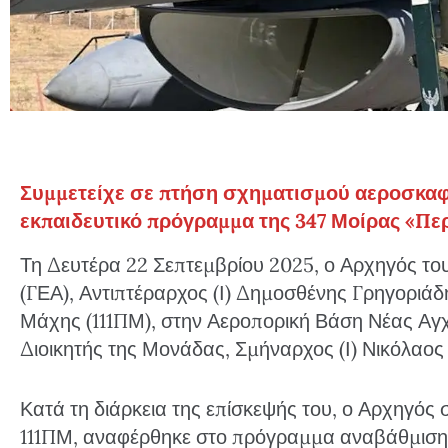
Συμμετείχε σε πτήση σχηματισμού αεροσκαφ
εκπαιδευτικό πρόγραμμα της 347 Μοίρας «Πε
Τη Δευτέρα 22 Σεπτεμβρίου 2025, ο Αρχηγός του
(ΓΕΑ), Αντιπτέραρχος (Ι) Δημοσθένης Γρηγοριάδη
Μάχης (111ΠΜ), στην Αεροπορική Βάση Νέας Αγχ
Διοικητής της Μονάδας, Σμήναρχος (Ι) Νικόλαος
Κατά τη διάρκεια της επίσκεψής του, ο Αρχηγός
111ΠΜ, αναφέρθηκε στο πρόγραμμα αναβάθμιση