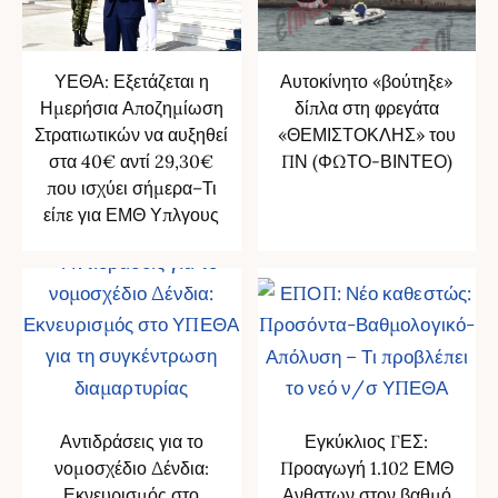
ΥΕΘΑ: Εξετάζεται η
Αυτοκίνητο «βούτηξε»
Ημερήσια Αποζημίωση
δίπλα στη φρεγάτα
Στρατιωτικών να αυξηθεί
«ΘΕΜΙΣΤΟΚΛΗΣ» του
στα 40€ αντί 29,30€
ΠΝ (ΦΩΤΟ-ΒΙΝΤΕΟ)
που ισχύει σήμερα–Τι
είπε για ΕΜΘ Υπλγους
Αντιδράσεις για το
Εγκύκλιος ΓΕΣ:
νομοσχέδιο Δένδια:
Προαγωγή 1.102 ΕΜΘ
Εκνευρισμός στο
Ανθστων στον βαθμό