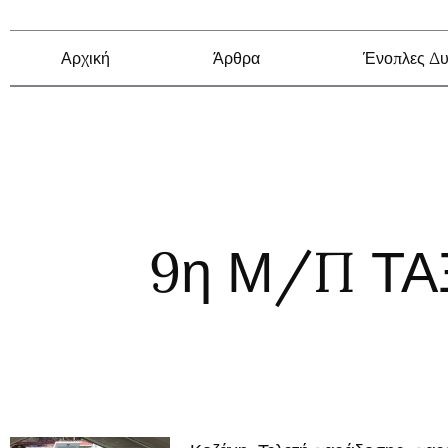
Αρχική
Άρθρα
Ένοπλες Δυ
9η Μ/Π Τ